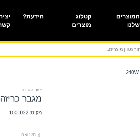
המוצרים
קטלוג
הידעת?
יציר
שלנו
מוצרים
קשר
ציוד הגברה
מגבר כריזה 240W
מק"ט: 1001032
השוואה