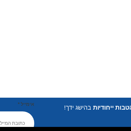
אימייל
*
בות ייחודיות
בהישג ידך!