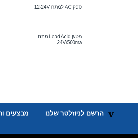
ספק AC למתח 12-24V
מטען Lead Acid מתח
24V/500ma
הרשם לניוזלטר שלנו
מבצעים והט