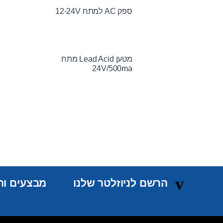
ספק AC למתח 12-24V
מטען Lead Acid מתח
24V/500ma
הרשם לניוזלטר שלנו
מבצעים והט