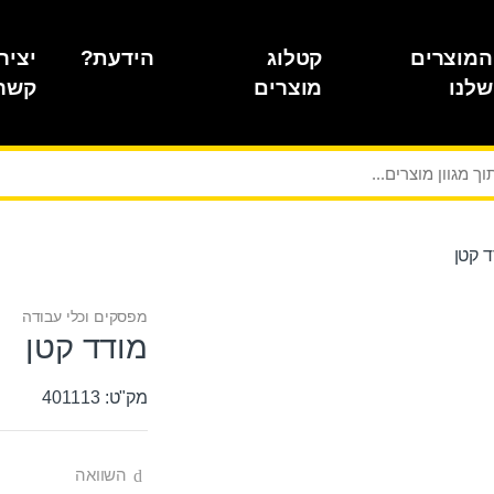
המוצרים
קטלוג
הידעת?
יציר
שלנו
מוצרים
קשר
 קטן
מפסקים וכלי עבודה
מודד קטן
מק"ט: 401113
השוואה