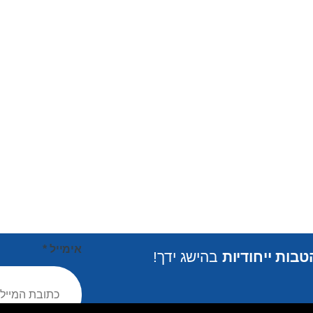
אימייל
*
בות ייחודיות
בהישג ידך!